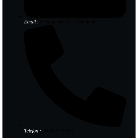
Email :
buedingen@style-of-india.de
Telefon :
06042 9795696