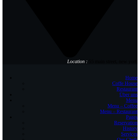
Location :
55 main street, new york
Home
Coffe House
Restaurant
Über uns
Menu
Menu – Coffee
Menu – Restaurant
Pages
Reservation
History
Services
Our Chefs