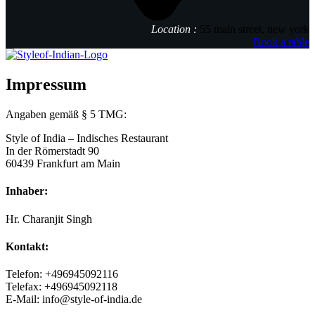
Location :
55 main street, new york
Book a table
Impressum
Angaben gemäß § 5 TMG:
Style of India – Indisches Restaurant
In der Römerstadt 90
60439 Frankfurt am Main
Inhaber:
Hr. Charanjit Singh
Kontakt:
Telefon: +496945092116
Telefax: +496945092118
E-Mail: info@style-of-india.de